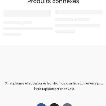
Produits connexes
RUPTURE DE STOCK
ACCESSOIRES
,
ECOUTEURS
ACCESSOIRES
,
CABLES
Écouteurs Stéréo – Foneng
Câble d’extension USB Vers USB
14,900
TND
4,500
TND
Smartphones et accessoires high-tech de qualité, aux meilleurs prix,
livrés rapidement chez vous