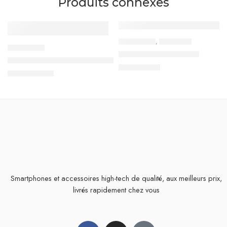
Produits connexes
ACCESSOIRES
,
ECOUTEURS
ACCESSOIRES
Écouteurs Filaire Recci
Coque Magnétique – MagSafe – Antichoc
14,900
TND
199,000
TND
Smartphones et accessoires high-tech de qualité, aux meilleurs prix,
livrés rapidement chez vous