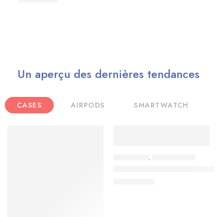
Un aperçu des dernières tendances
CASES
AIRPODS
SMARTWATCH
ACCESSOIRES
,
ETUIS & COQUES
Coque transparente avec MagS
24,900
TND