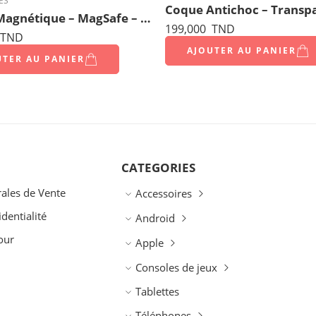
ES
Coque Antichoc – Transp
Coque Magnétique – MagSafe – Antichoc
199,000
TND
TND
AJOUTER AU PANIER
UTER AU PANIER
CATEGORIES
ales de Vente
Accessoires
identialité
Android
our
Apple
Consoles de jeux
Tablettes
Téléphones