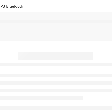
P3 Bluetooth
Foneng Casque
MP3 Bluetooth