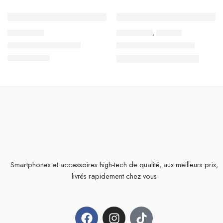
-
41
TND
ACCESSOIRES
ACCESSOIRES
,
CASQUES
-70%
Case Coque Silicone
CASQUE SANS FIL P9
20,000
TND
17,900
TND
59,000
TND
Smartphones et accessoires high-tech de qualité, aux meilleurs prix,
livrés rapidement chez vous