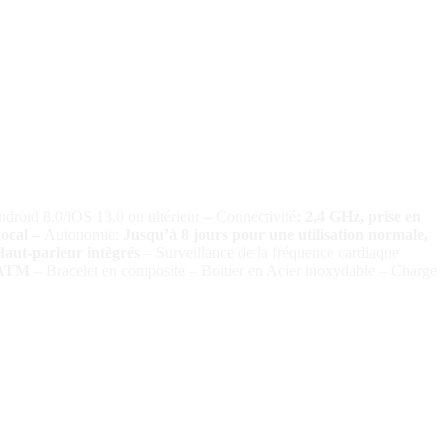
ndroid 8.0/iOS 13.0 ou ultérieur
–
Connectivité
: 2,4 GHz, prise en
vocal –
Autonomie:
Jusqu’à 8 jours pour une utilisation normale,
aut-parleur intègrés
– Surveillance de la fréquence cardiaque
5 ATM
– Bracelet en composite – Boitier en Acier inoxydable – Charge