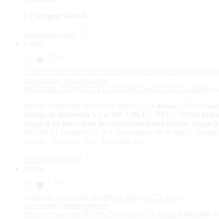
+ C
hargeur sans fil
Ajouter au panier
Limité
Accessoires
,
Smartwatches
MONTRE CONNECTÉE HUAWEI WATCH GT 4 46MM
1
Montre Connectée HUAWEI Watch GT 4
46mm
– Écran
cou
charge de Bluetooth 5.2 et BR + BLE
– NFC
– GNSS bi-band
Jusqu’à 14 jours dans des conditions particulières, Jusqu’
(HUAWEI TruSeen™ 5.5+), Surveillance de la SpO2, Gestion d
sans fil – Couleur: Vert – Garantie: 1an
Choix des options
Limité
Accessoires
,
Smartwatches
Montre Connectée HUAWEI Watch GT 5 41mm
1.049,000
T