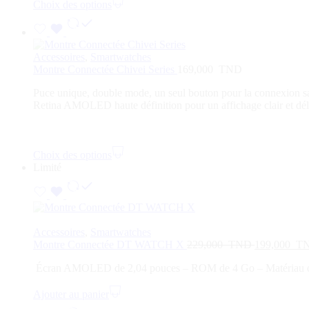
Choix des options
Accessoires
,
Smartwatches
Montre Connectée Chivei Series
169,000
TND
Puce unique, double mode, un seul bouton pour la connexion sa
Retina AMOLED haute définition pour un affichage clair et dél
Choix des options
Limité
Accessoires
,
Smartwatches
Montre Connectée DT WATCH X
229,000
TND
199,000
T
Écran AMOLED de 2,04 pouces –
ROM de 4 Go –
Matériau d
Ajouter au panier