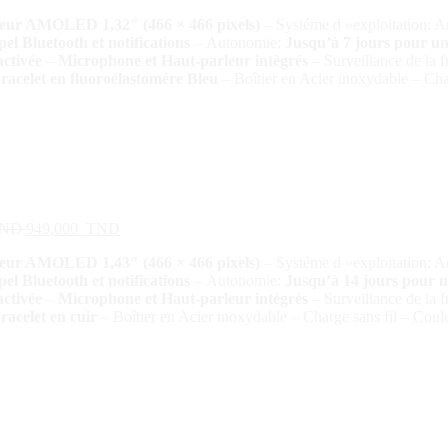
leur AMOLED 1,32″ (466 × 466 pixels)
– Systéme d »exploitation: A
l Bluetooth et notifications
–
Autonomie:
Jusqu’à 7 jours pour une
activée
–
Microphone et Haut-parleur intègrés
– Surveillance de la 
racelet en fluoroélastomère Bleu
– Boîtier en Acier inoxydable – Cha
ND
949,000
TND
leur AMOLED 1,43″ (466 × 466 pixels)
– Systéme d »exploitation: A
l Bluetooth et notifications
–
Autonomie:
Jusqu’à 14 jours pour un
activée
–
Microphone et Haut-parleur intègrés
– Surveillance de la 
racelet en cuir
– Boîtier en Acier inoxydable – Charge sans fil – Coul