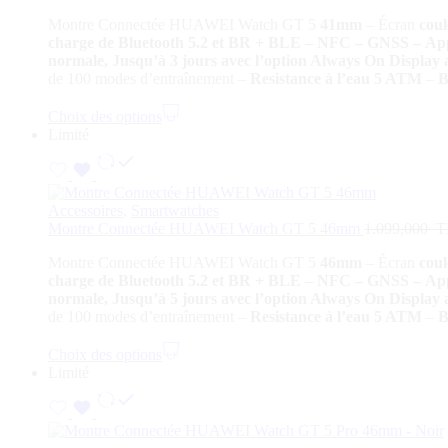
Montre Connectée HUAWEI Watch GT 5
41mm
– Écran
cou
charge de Bluetooth 5.2 et BR + BLE
– NFC
– GNSS – Appe
normale, Jusqu’à 3 jours avec l’option Always On Display 
de 100 modes d’entraînement –
Resistance à l’eau 5 ATM
–
B
Choix des options
Limité
Accessoires
,
Smartwatches
Montre Connectée HUAWEI Watch GT 5 46mm
1.099,000
T
Montre Connectée HUAWEI Watch GT 5
46mm
– Écran
cou
charge de Bluetooth 5.2 et BR + BLE
– NFC
– GNSS – Appe
normale, Jusqu’à 5 jours avec l’option Always On Display 
de 100 modes d’entraînement –
Resistance à l’eau 5 ATM
–
B
Choix des options
Limité