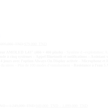
.099,000
TND
979,000
TND
leur AMOLED 1,43″ (466 × 466 pixels)
– Systéme d »exploitation: A
e à cinq systèmes – Appel Bluetooth et notifications – Assistant 
à 4 jours avec l’option Always On Display activée
–
Microphone et H
u stress – Plus de 100 modes d’entraînement –
Resistance à l’eau 
ND
–
1.249,000
TND
949,000
TND
–
1.099,000
TND