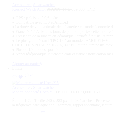
Accessoires
,
Smartwatches
Kieslect Watch Actor
369,000
TND
339,000
TND
● GPS : précision à 0,6 mètre.
● Compatible avec IOS et Android
●La durée de vie maximale de la batterie : en mode économie d’
● Étanchéité 5 ATM : les jours de pluie ou portez cette montre 
● L’essence de la lunette en céramique : affinée à plusieurs re
● Le plus grand écran LTPO 1,6″ au monde : AMOLED++ : av
COULEURS NTSC de 108 %, 347 PPI et une luminosité maximal
● Plus de 150 modes sportifs.
● Appel téléphonique Bluetooth clair et stable : notification m
Ajouter au panier
Limité
Accessoires
,
Smartwatches
Montre connecté Hoco Y5
119,000
TND
79,000
TND
Écran : 1.72″ Tactile 240 x 283 px – IP68 étanche – Process
la fréquence cardiaque et du sommeil, rappel sédentaire, lectur