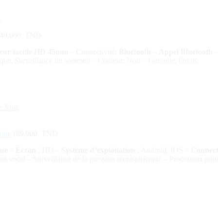
49,000
TND
eur tactile HD 45mm
– Connectivité:
Bluetooth
–
Appel Bluetooth
–
iaque, Surveillance du sommeil – Couleur: Noir – Garantie: 6mois
Noir
189,000
TND
nte
–
Écran
: HD –
Système d’exploitation
: Android, IOS –
Connect
t vocal – Surveillance de la pression atmosphérique – Processeur puiss