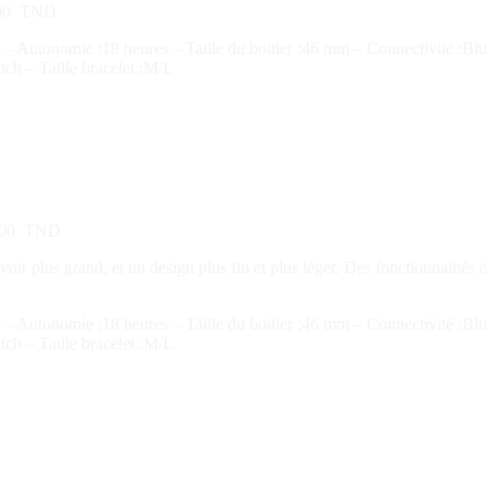
00
TND
 Autonomie :18 heures – Taille du boitier :46 mm – Connectivité :Bl
ch – Taille bracelet :M/L
000
TND
r plus grand, et un design plus fin et plus léger. Des fonctionnalités d
 Autonomie :18 heures – Taille du boitier :46 mm – Connectivité :Bl
ch – Taille bracelet :M/L