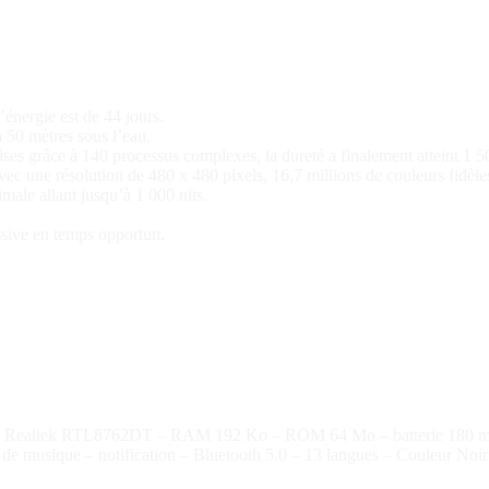
énergie est de 44 jours.
à 50 mètres sous l’eau.
prises grâce à 140 processus complexes, la dureté a finalement atteint 1
ec une résolution de 480 x 480 pixels, 16,7 millions de couleurs
e allant jusqu’à 1 000 nits.
assive en temps opportun.
eur Realtek RTL8762DT – RAM 192 Ko – ROM 64 Mo – batterie 180 mAh –
e de musique – notification – Bluetooth 5.0 – 13 langues – Couleur Noir