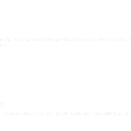
ns fil –
Consommation d’énergie ultra-faible, autonomie de la batterie 
icat
ND
u corps en alliage ultra fin de qualité supérieure –
Étanchéité IP67 –
Co