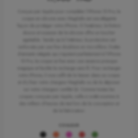
Conçue par Apple pour compléter l’iPhone 15 Pro, la
coque en silicone avec MagSafe est une élégante
façon de protéger votre iPhone. À l’extérieur, la finition
douce et soyeuse de la silicone offre un toucher
agréable. Tandis qu’à l’intérieur, la protection est
renforcée par une fine doublure en microfibre. Dotée
d’aimants intégrés qui s’ajustent parfaitement à l’iPhone
15 Pro, la coque se fixe avec une aisance presque
magique et facilite la recharge sans fil. Pour recharger
votre iPhone, il vous suffit de le laisser dans sa coque
et d’y fixer votre chargeur MagSafe ou de le déposer
sur votre chargeur certifié Qi. Comme toutes les
coques conçues par Apple, celle-ci a été soumise à
des milliers d’heures de test lors de la conception et
de la fabrication.
COULEUR