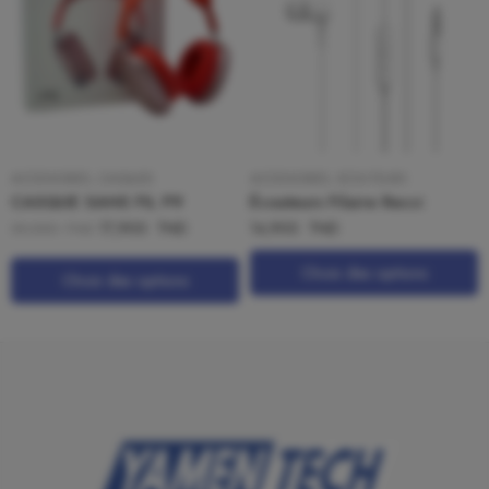
ACCESSOIRES
,
CASQUES
ACCESSOIRES
,
ECOUTEURS
CASQUE SANS FIL P9
Écouteurs Filaire Recci
17,900
TND
14,900
TND
59,000
TND
Choix des options
Choix des options