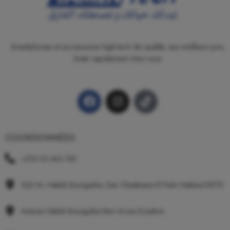
Smartphones et accessoires high-tech de qualité, aux meilleurs prix,
livrés rapidement chez vous
COORDONNÉES
+216 23 443 152
262 Av. Habib Bourguiba, Dar Chaabane El Fehri Nabeul 8075
Avenue Habib Bourguiba Ben Arous Ezzahra