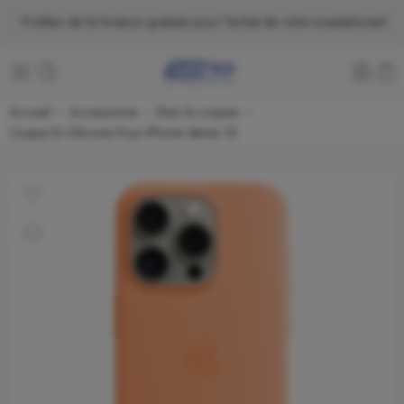
Profitez de la livraison gratuite pour l'achat de votre smartphone.
Accueil
Accessoires
Etuis & coques
Coque En Silicone Pour IPhone Séries 15