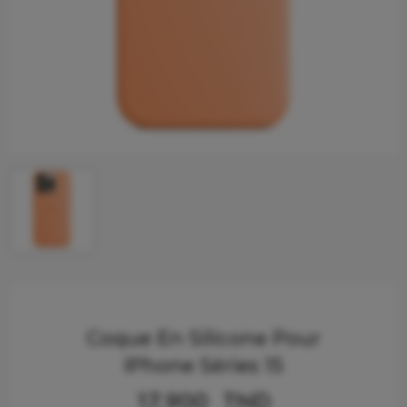
Coque En Silicone Pour
IPhone Séries 15
17,900
TND