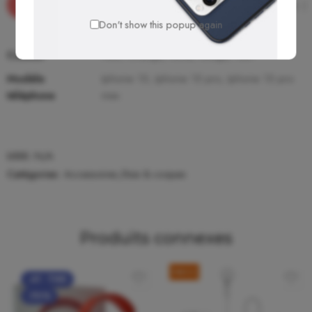
Informations complémentaires
Avis (
Don't show this popup again
Couleur
Noir, Orange, Rose, Rouge, Vert
Modèle
Iphone 15, Iphone 15 pro, Iphone 15 pro
téléphone
max
UGS :
N/A
Catégories:
Accessoires
,
Etuis & coques
Produits connexes
-
41
TND
-70%