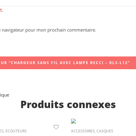
t.
le navigateur pour mon prochain commentaire.
UR “CHARGEUR SANS FIL AVEC LAMPE RECCI – RLS-L12”
ique
Produits connexes
ES
,
ECOUTEURS
ACCESSOIRES
,
CASQUES