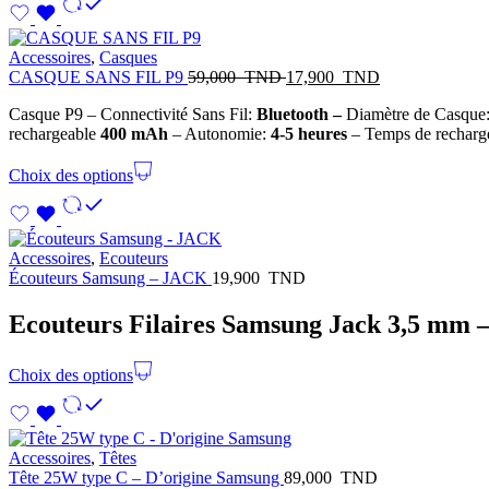
Accessoires
,
Casques
CASQUE SANS FIL P9
59,000
TND
17,900
TND
Casque P9 – Connectivité Sans Fil:
Bluetooth –
Diamètre de Casque
rechargeable
4
00 mAh
– Autonomie:
4-5
heures
– Temps de recharg
Choix des options
Accessoires
,
Ecouteurs
Écouteurs Samsung – JACK
19,900
TND
Ecouteurs Filaires Samsung Jack 3,5 mm –
Choix des options
Accessoires
,
Têtes
Tête 25W type C – D’origine Samsung
89,000
TND