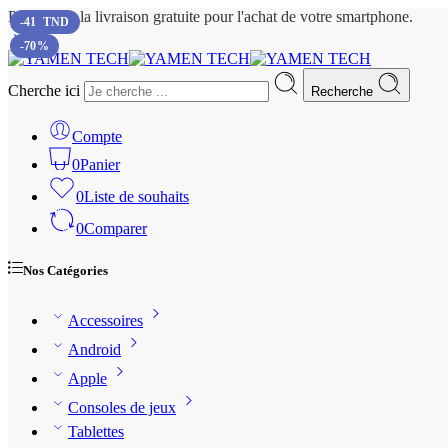
Profitez de la livraison gratuite pour l'achat de votre smartphone.
-
41
TND
-70%
Cherche ici
Recherche
Compte
0
Panier
0
Liste de souhaits
0
Comparer
Nos Catégories
Accessoires
Android
Apple
Consoles de jeux
Tablettes