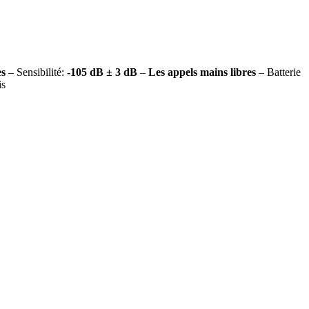
es
– Sensibilité:
-105 dB ± 3 dB
–
Les appels mains libres
– Batterie
is