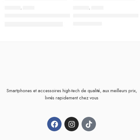
-6%
ANDROID
,
TECNO
ANDROID
,
INFINIX
Smartphone TECNO Spark Go 1
Smartphone INFINIX HOT 50 
329,000
TND
849,000
TND
349,000
TND
Smartphones et accessoires high-tech de qualité, aux meilleurs prix,
livrés rapidement chez vous