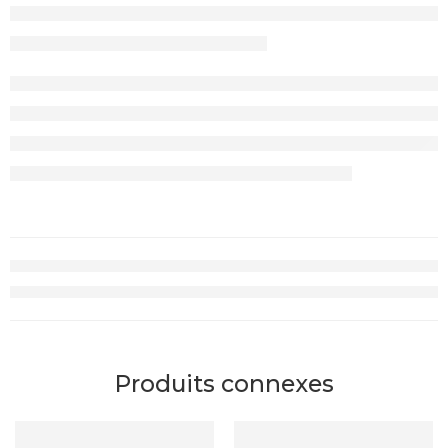
Produits connexes
RUPTURE DE STOCK
-
20
TND