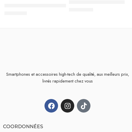
Écouteurs Samsung – JACK
Cable Chargeur RECCI Lightning
19,900
TND
9,900
TND
Smartphones et accessoires high-tech de qualité, aux meilleurs prix,
livrés rapidement chez vous
COORDONNÉES