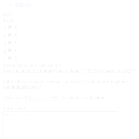
Avis (0)
0.00
0 avis
0
5
0
4
0
3
0
2
0
1
Merci!
Votre avis a été soumis
Soyez le premier à donner votre avis sur “TECNO Spark Go 2024”
Votre adresse e-mail ne sera pas publiée.
Les champs obligatoires
sont indiqués avec
*
Votre note
*
Ce champ est obligatoire.
Votre avis
*