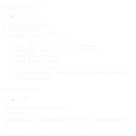
Ajouter au panier
Accessoires
,
Cables
Cable RECCI Type- C
9,900
TND
Cable RECCI Type- C 2A Fast charging
MODÈLE : USB-A To Type-C RCRS07C
COULEUR : Blanc
DIMENSION : 100cm
MATÉRIAU : Corps en fil TPE
La transmission de données de charge peut être effectuée de
manière synchrone.
Ajouter au panier
Accessoires
Coque Antichoc – Transparent
199,000
TND
Ajouter au panier
Smartphones et accessoires high-tech de qualité, aux meilleurs prix,