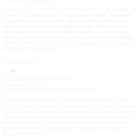
Écouteurs Filaires SAMSUNG Avec Micro AKG – Technologie de
connectivité:
Filaires type C
–
Microphone intégré – Réception
d’appel, Rejet d’appel, Muet
–
jusqu’à 10 fois mieux que des
écouteurs 3,5mm
–
La technologie de pointe AKG vous offre
une qualité sonore de niveau professionnel
– Un son équilibré
pour une parfaite harmonie –
Haut-parleurs:
2 voies (11mm/8mm)
–
Réponse en fréquence: 20~20kHz – Impédance: 32Ω – Sensibilité:
94.3dB±3dB – Poids: 18.35
Ajouter au panier
Accessoires
,
Cables
Câble Auxiliaire Type-C vers jack
22,000
TND
La sortie audio USB Type-C est convertie en prise casque 3,5 mm
pour USB avec un casque 3,5 mm commun. Convient aux appareils
mobiles pouvant émettre des signaux audio USB Type-C. Matériau
TPE environnement, sûr et fiable. L’interface adopte une interface
transparente intégrée. Formage de tuyaux en acier, qui a une plus
grande résistance à la compression et à la torsion de 100 mm de
long, léger et portable