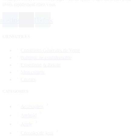
livrés rapidement chez vous
acebook
Instagram
Tiktok
LIENS UTILES
Conditions Générales de Vente
Politique de confidentialité
Expédition & Retour
Mon compte
Contact
CATEGORIES
Accessoires
Android
Apple
Consoles de jeux