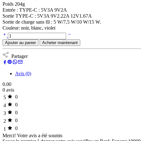
Poids 204g
Entrée : TYPE-C : 5V3A 9V2A
Sortie TYPE-C : 5V3A 9V2.22A 12V1.67A
Sortie de charge sans fil : 5 W/7,5 W/10 W/15 W.
Couleur: noir, blanc, violet
Ajouter au panier
Acheter maintenant
Partager
Avis (0)
0.00
0 avis
0
5
0
4
0
3
0
2
0
1
Merci!
Votre avis a été soumis