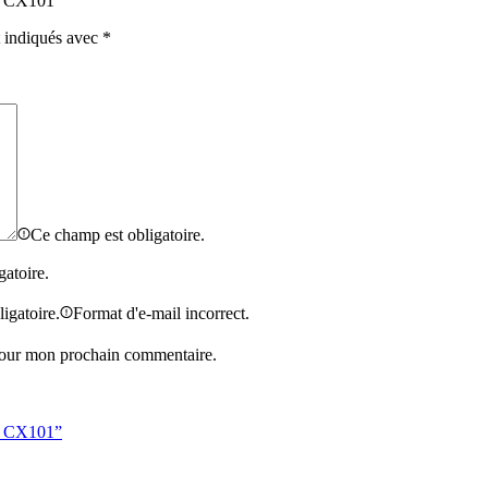
00 CX101”
t indiqués avec
*
Ce champ est obligatoire.
gatoire.
igatoire.
Format d'e-mail incorrect.
 pour mon prochain commentaire.
00 CX101”