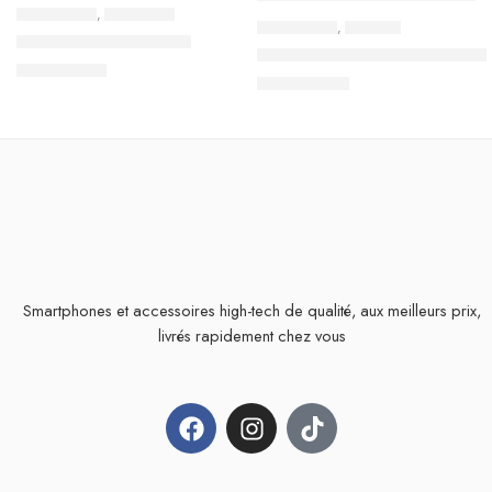
ACCESSOIRES
,
ECOUTEURS
ACCESSOIRES
,
CASQUES
Écouteurs Filaire Recci
Casque Oreille de chat – Ger
14,900
TND
79,000
TND
Smartphones et accessoires high-tech de qualité, aux meilleurs prix,
livrés rapidement chez vous