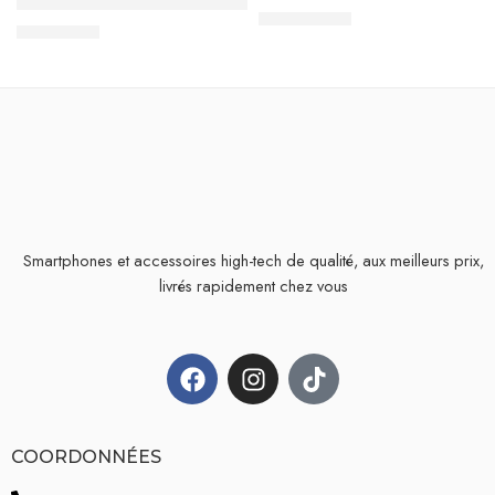
Câble d’extension USB Vers USB
24,900
TND
4,500
TND
Smartphones et accessoires high-tech de qualité, aux meilleurs prix,
livrés rapidement chez vous
COORDONNÉES