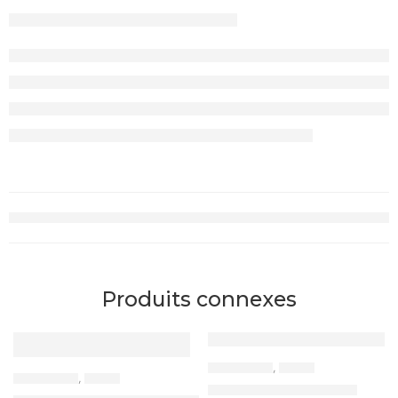
Produits connexes
RUPTURE DE STOCK
ACCESSOIRES
,
CABLES
ACCESSOIRES
,
CABLES
Câble Type C – Type C