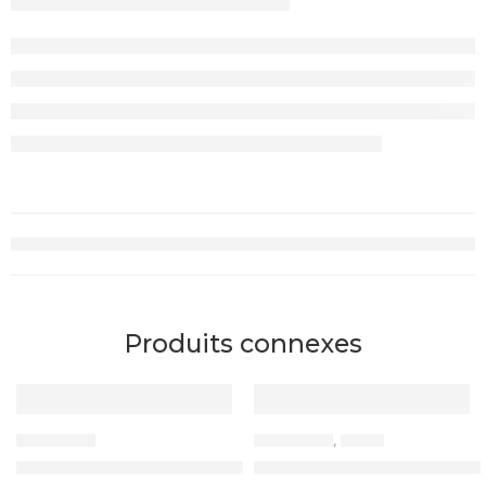
Produits connexes
ACCESSOIRES
ACCESSOIRES
,
CABLES
Coque Magnétique – MagSafe – Antichoc
Cable USB vers Micro USB 3A