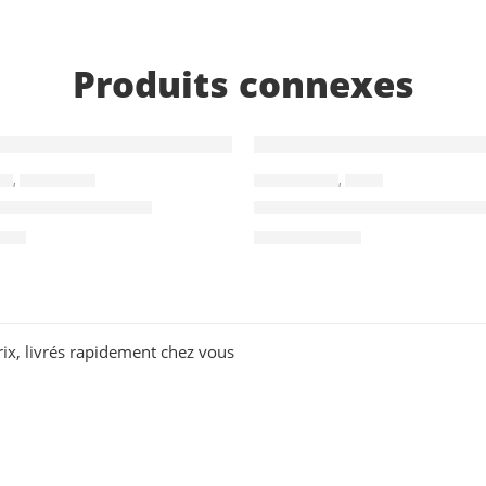
Produits connexes
ES
,
ECOUTEURS
ACCESSOIRES
,
TÊTES
rs type C foneng
Tête 45W type C – D’orig
ND
159,000
TND
rix, livrés rapidement chez vous