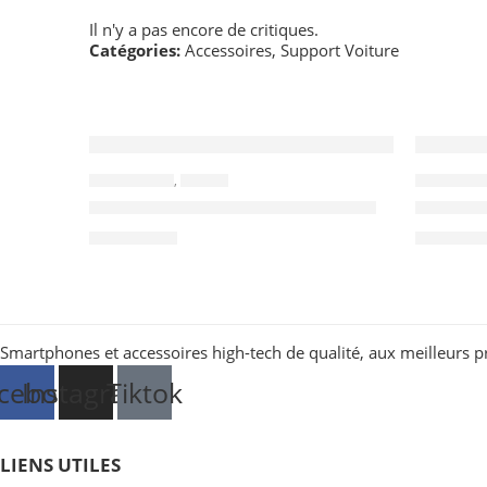
Il n'y a pas encore de critiques.
Catégories:
Accessoires
,
Support Voiture
RUPTURE DE STOCK
ACCESSOIRES
,
CABLES
ACCESSOIR
Câble d’extension USB Vers USB
Écouteu
4,500
TND
29,900
T
Smartphones et accessoires high-tech de qualité, aux meilleurs p
cebook
Instagram
Tiktok
LIENS UTILES