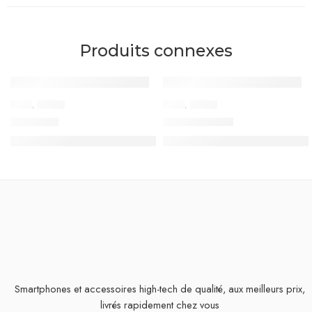
Produits connexes
-
600
TND
-
150
TND
APPLE
,
IPHONE
APPLE
,
IPHONE
-22%
-5%
iPhone 15
iPhone 16 Plus
2.099,000
TND
2.849,000
TND
2.699,000
TND
2.999,000
TND
Smartphones et accessoires high-tech de qualité, aux meilleurs prix,
livrés rapidement chez vous