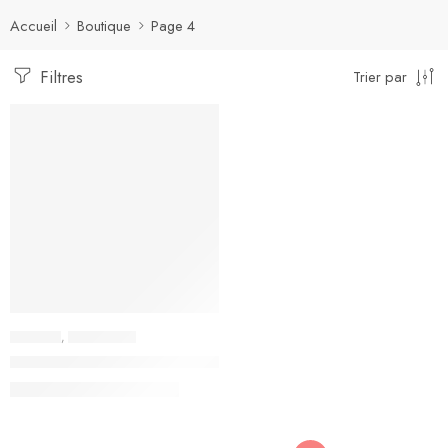
Accueil
Boutique
Page 4
Filtres
Trier par
-
37
TND
-47%
SMARTEK
,
TÉLÉPHONES
Téléphone Portable SMARTEC R6
42,000
TND
79,000
TND